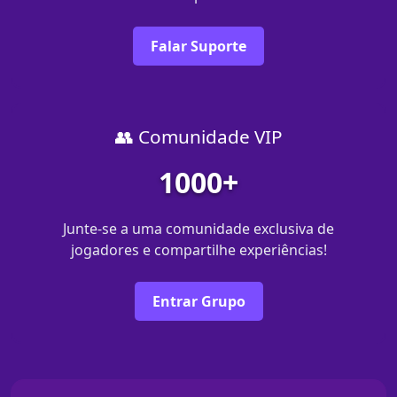
Falar Suporte
👥 Comunidade VIP
1000+
Junte-se a uma comunidade exclusiva de
jogadores e compartilhe experiências!
Entrar Grupo