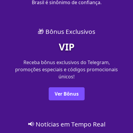
Brasil é sinônimo de confiança.
🎁 Bônus Exclusivos
VIP
Receba bônus exclusivos do Telegram,
promoções especiais e códigos promocionais
únicos!
Ver Bônus
📢 Notícias em Tempo Real