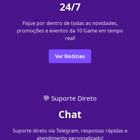
24/7
Fique por dentro de todas as novidades,
promoções e eventos da 10 Game em tempo
real!
Ver Notícias
💬 Suporte Direto
Chat
Suporte direto via Telegram, respostas rápidas e
atendimento personalizado!