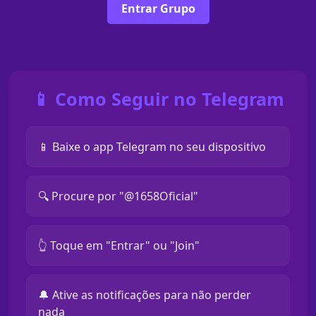
Entrar Grupo
📱 Como Seguir no Telegram
📱 Baixe o app Telegram no seu dispositivo
🔍 Procure por "@1658Oficial"
👆 Toque em "Entrar" ou "Join"
🔔 Ative as notificações para não perder
nada