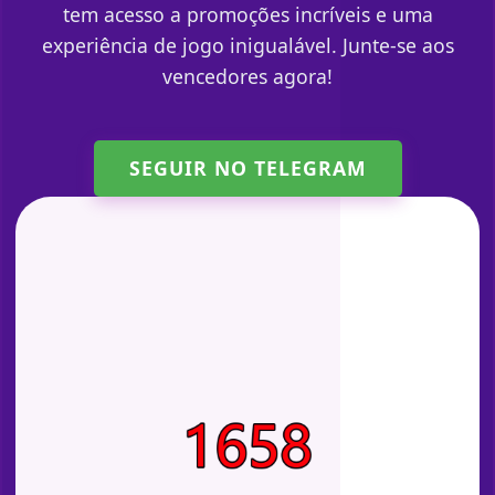
tem acesso a promoções incríveis e uma
experiência de jogo inigualável. Junte-se aos
vencedores agora!
SEGUIR NO TELEGRAM