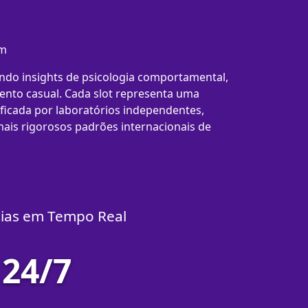
am
ando insights de psicologia comportamental,
ento casual. Cada slot representa uma
ificada por laboratórios independentes,
is rigorosos padrões internacionais de
cias em Tempo Real
24/7