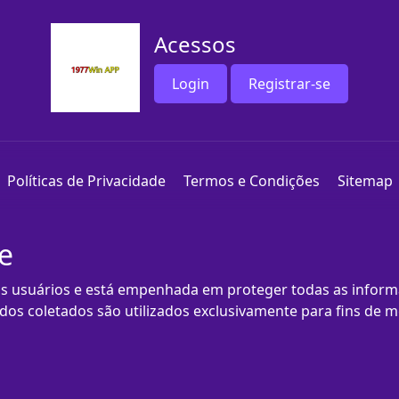
Acessos
Login
Registrar-se
Políticas de Privacidade
Termos e Condições
Sitemap
de
eus usuários e está empenhada em proteger todas as inform
os coletados são utilizados exclusivamente para fins de m