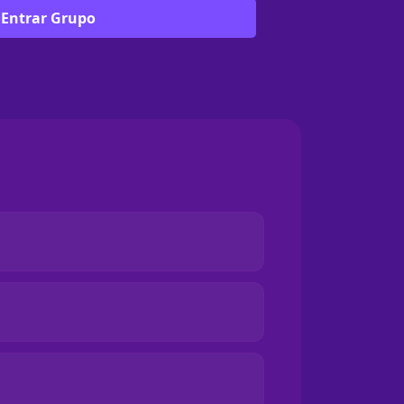
Entrar Grupo