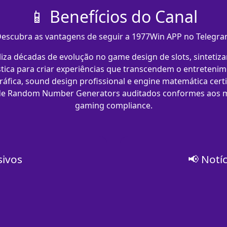
📱 Benefícios do Canal
escubra as vantagens de seguir a 1977Win APP no Telegr
iza décadas de evolução no game design de slots, sintetiz
stica para criar experiências que transcendem o entretenim
ráfica, sound design profissional e engine matemática cert
 de Random Number Generators auditados conformes aos ma
gaming compliance.
sivos
📢 Notí