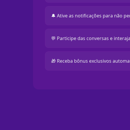
🔔 Ative as notificações para não p
💬 Participe das conversas e interaj
🎁 Receba bônus exclusivos autom