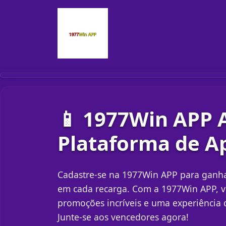
📱 1977Win APP 
Plataforma de A
Cadastre-se na 1977Win APP para ganha
em cada recarga. Com a 1977Win APP, v
promoções incríveis e uma experiência d
Junte-se aos vencedores agora!