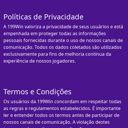
Políticas de Privacidade
A 199Win valoriza a privacidade de seus usuários e está
empenhada em proteger todas as informações
pessoais fornecidas durante o uso de nossos canais de
comunicação. Todos os dados coletados são utilizados
exclusivamente para fins de melhoria contínua da
experiência de nossos jogadores.
Termos e Condições
Os usuários da 199Win concordam em respeitar todas
as regras e regulamentos estabelecidos. É importante
ler e entender todos os termos antes de participar de
nossos canais de comunicação. A violação destes