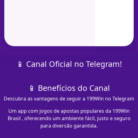
📱 Canal Oficial no Telegram!
📱 Benefícios do Canal
Descubra as vantagens de seguir a 199Win no Telegram
Um app com jogos de apostas populares da 199Win
Brasil , oferecendo um ambiente fácil, justo e seguro
para diversão garantida.