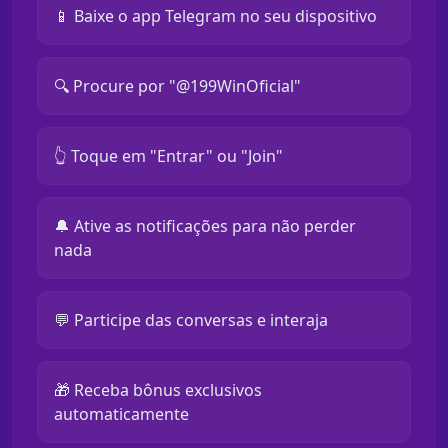
📱 Baixe o app Telegram no seu dispositivo
🔍 Procure por "@199WinOficial"
👆 Toque em "Entrar" ou "Join"
🔔 Ative as notificações para não perder
nada
💬 Participe das conversas e interaja
🎁 Receba bônus exclusivos
automaticamente