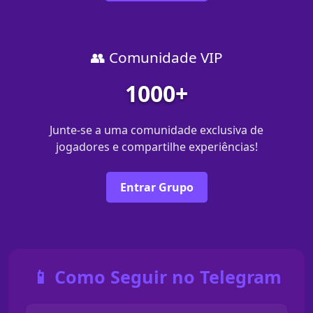
👥 Comunidade VIP
1000+
Junte-se a uma comunidade exclusiva de
jogadores e compartilhe experiências!
Entrar Grupo
📱 Como Seguir no Telegram