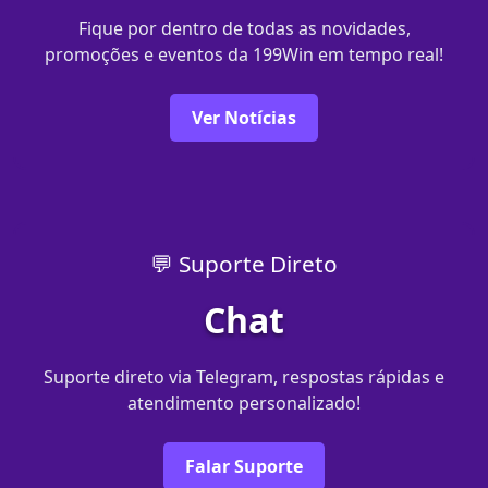
Fique por dentro de todas as novidades,
promoções e eventos da 199Win em tempo real!
Ver Notícias
💬 Suporte Direto
Chat
Suporte direto via Telegram, respostas rápidas e
atendimento personalizado!
Falar Suporte