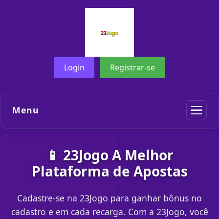
Login
Registrar-se
Menu
📱 23Jogo A Melhor
Plataforma de Apostas
Cadastre-se na 23Jogo para ganhar bônus no
cadastro e em cada recarga. Com a 23Jogo, você