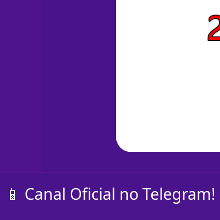
📱 Canal Oficial no Telegram!