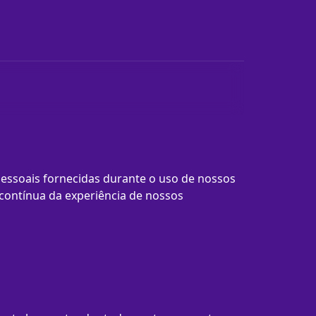
essoais fornecidas durante o uso de nossos
 contínua da experiência de nossos