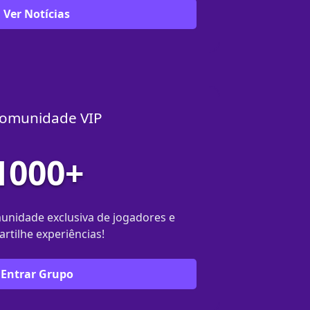
Ver Notícias
Comunidade VIP
1000+
unidade exclusiva de jogadores e
rtilhe experiências!
Entrar Grupo