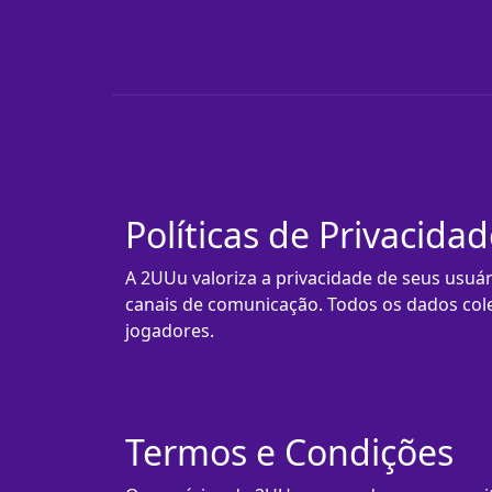
Políticas de Privacida
A 2UUu valoriza a privacidade de seus usu
canais de comunicação. Todos os dados cole
jogadores.
Termos e Condições