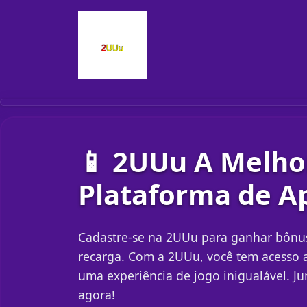
📱 2UUu A Melho
Plataforma de A
Cadastre-se na 2UUu para ganhar bônu
recarga. Com a 2UUu, você tem acesso a
uma experiência de jogo inigualável. J
agora!