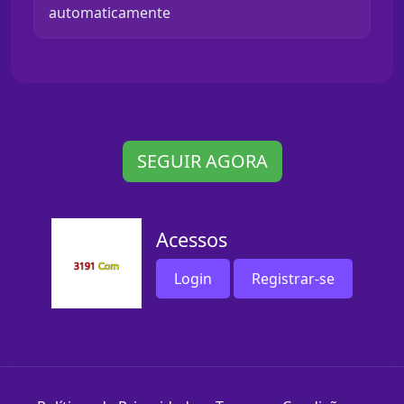
automaticamente
SEGUIR AGORA
Acessos
Login
Registrar-se