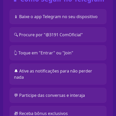
📱 Baixe o app Telegram no seu dispositivo
🔍 Procure por "@3191 ComOficial"
👆 Toque em "Entrar" ou "Join"
🔔 Ative as notificações para não perder
nada
💬 Participe das conversas e interaja
🎁 Receba bônus exclusivos