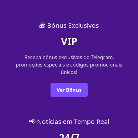
🎁 Bônus Exclusivos
VIP
Receba bônus exclusivos do Telegram,
promoções especiais e códigos promocionais
únicos!
Ver Bônus
📢 Notícias em Tempo Real
24/7