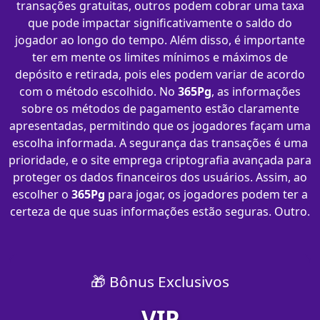
transações gratuitas, outros podem cobrar uma taxa
que pode impactar significativamente o saldo do
jogador ao longo do tempo. Além disso, é importante
ter em mente os limites mínimos e máximos de
depósito e retirada, pois eles podem variar de acordo
com o método escolhido. No
365Pg
, as informações
sobre os métodos de pagamento estão claramente
apresentadas, permitindo que os jogadores façam uma
escolha informada. A segurança das transações é uma
prioridade, e o site emprega criptografia avançada para
proteger os dados financeiros dos usuários. Assim, ao
escolher o
365Pg
para jogar, os jogadores podem ter a
certeza de que suas informações estão seguras. Outro.
🎁 Bônus Exclusivos
VIP