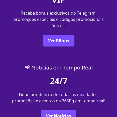
Receba bônus exclusivos do Telegram,
promoções especiais e códigos promocionais
únicos!
Ver Bônus
📢 Notícias em Tempo Real
24/7
Fique por dentro de todas as novidades,
promoções e eventos da 365Pg em tempo real!
Ver Notícias