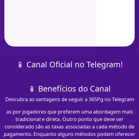
📱 Canal Oficial no Telegram!
📱 Benefícios do Canal
Descubra as vantagens de seguir a 365Pg no Telegram
as por jogadores que preferem uma abordagem mais
tradicional e direta. Outro ponto que deve ser
considerado são as taxas associadas a cada método de
pagamento. Enquanto alguns métodos podem oferecer