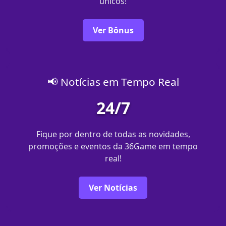
únicos!
Ver Bônus
📢 Notícias em Tempo Real
24/7
Fique por dentro de todas as novidades,
promoções e eventos da 36Game em tempo
real!
Ver Notícias