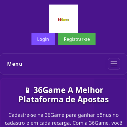
Login
Registrar-se
Menu
📱 36Game A Melhor
Plataforma de Apostas
Cadastre-se na 36Game para ganhar bônus no
cadastro e em cada recarga. Com a 36Game, você