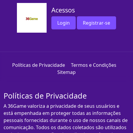
Acessos
Login
Registrar-se
Políticas de Privacidade
Termos e Condições
Sitemap
Políticas de Privacidade
A 36Game valoriza a privacidade de seus usuários e
está empenhada em proteger todas as informações
pessoais fornecidas durante o uso de nossos canais de
comunicação. Todos os dados coletados são utilizados