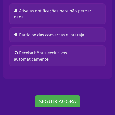
🔔 Ative as notificações para não perder
nada
💬 Participe das conversas e interaja
🎁 Receba bônus exclusivos
automaticamente
SEGUIR AGORA