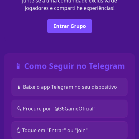
Junte-se a uma comunidade exclusiva de
jogadores e compartilhe experiências!
Entrar Grupo
📱 Como Seguir no Telegram
📱 Baixe o app Telegram no seu dispositivo
🔍 Procure por "@36GameOficial"
👆 Toque em "Entrar" ou "Join"