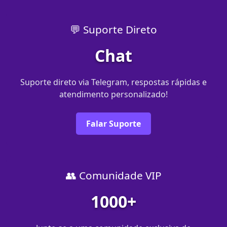
💬 Suporte Direto
Chat
Suporte direto via Telegram, respostas rápidas e
atendimento personalizado!
Falar Suporte
👥 Comunidade VIP
1000+