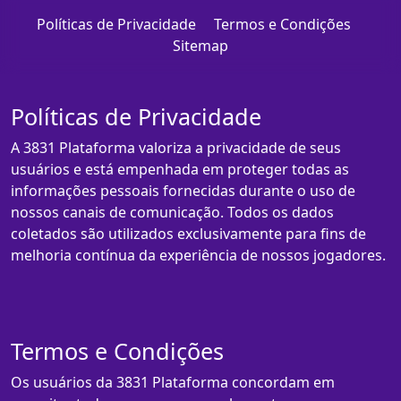
Políticas de Privacidade
Termos e Condições
Sitemap
Políticas de Privacidade
A 3831 Plataforma valoriza a privacidade de seus
usuários e está empenhada em proteger todas as
informações pessoais fornecidas durante o uso de
nossos canais de comunicação. Todos os dados
coletados são utilizados exclusivamente para fins de
melhoria contínua da experiência de nossos jogadores.
Termos e Condições
Os usuários da 3831 Plataforma concordam em