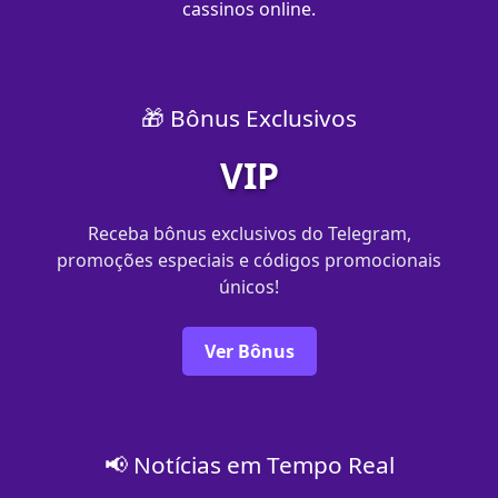
cassinos online.
🎁 Bônus Exclusivos
VIP
Receba bônus exclusivos do Telegram,
promoções especiais e códigos promocionais
únicos!
Ver Bônus
📢 Notícias em Tempo Real