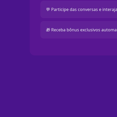
💬 Participe das conversas e interaj
🎁 Receba bônus exclusivos autom