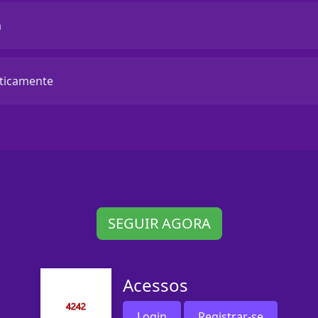
a
aticamente
SEGUIR AGORA
Acessos
Login
Registrar-se