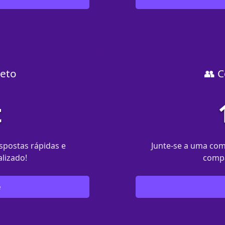
reto
👥 
t
espostas rápidas e
Junte-se a uma com
lizado!
compa
e