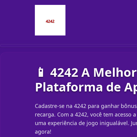
📱 4242 A Melhor
Plataforma de A
Cadastre-se na 4242 para ganhar bônus
recarga. Com a 4242, você tem acesso a
uma experiência de jogo inigualável. J
agora!