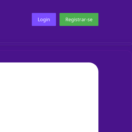
Login
Registrar-se