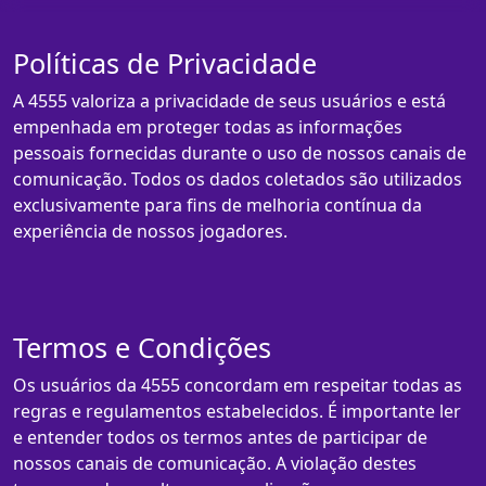
Políticas de Privacidade
A 4555 valoriza a privacidade de seus usuários e está
empenhada em proteger todas as informações
pessoais fornecidas durante o uso de nossos canais de
comunicação. Todos os dados coletados são utilizados
exclusivamente para fins de melhoria contínua da
experiência de nossos jogadores.
Termos e Condições
Os usuários da 4555 concordam em respeitar todas as
regras e regulamentos estabelecidos. É importante ler
e entender todos os termos antes de participar de
nossos canais de comunicação. A violação destes