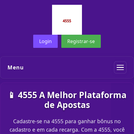
Login
Registrar-se
Menu
📱 4555 A Melhor Plataforma
de Apostas
Cadastre-se na 4555 para ganhar bônus no
cadastro e em cada recarga. Com a 4555, você