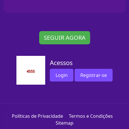
SEGUIR AGORA
Acessos
Login
Registrar-se
Políticas de Privacidade
Termos e Condições
Sitemap