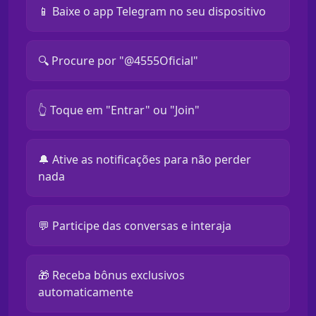
📱 Baixe o app Telegram no seu dispositivo
🔍 Procure por "@4555Oficial"
👆 Toque em "Entrar" ou "Join"
🔔 Ative as notificações para não perder
nada
💬 Participe das conversas e interaja
🎁 Receba bônus exclusivos
automaticamente