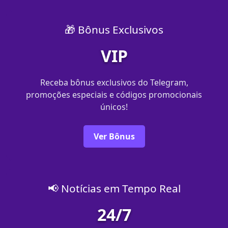
🎁 Bônus Exclusivos
VIP
Receba bônus exclusivos do Telegram,
promoções especiais e códigos promocionais
únicos!
Ver Bônus
📢 Notícias em Tempo Real
24/7