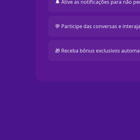
🔔 Ative as notificações para não p
💬 Participe das conversas e interaj
🎁 Receba bônus exclusivos autom