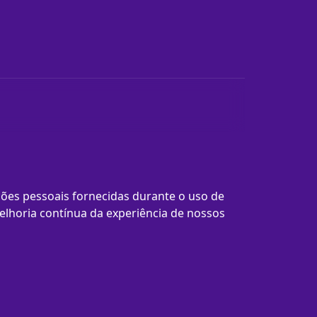
ções pessoais fornecidas durante o uso de
elhoria contínua da experiência de nossos