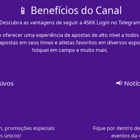
📱 Benefícios do Canal
Descubra as vantagens de seguir a 45KK Login no Telegra
oferecer uma experiência de apostas de alto nível a todos
postas em seus times e atletas favoritos em diversos espor
hóquei em campo e muito mais.
sivos
📢 Notí
m, promoções especiais
Fique por dentro d
s únicos!
eventos da 