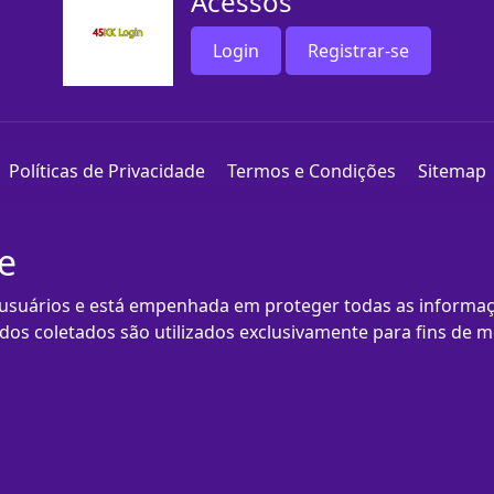
Acessos
Login
Registrar-se
Políticas de Privacidade
Termos e Condições
Sitemap
de
s usuários e está empenhada em proteger todas as informa
os coletados são utilizados exclusivamente para fins de m