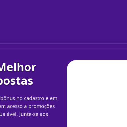
 Melhor
postas
 bônus no cadastro e em
tem acesso a promoções
ualável. Junte-se aos