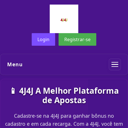
Login
Registrar-se
Menu
📱 4J4J A Melhor Plataforma
de Apostas
Cadastre-se na 4J4J para ganhar bônus no
cadastro e em cada recarga. Com a 4J4J, você tem