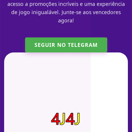
acesso a promoções incríveis e uma experiência
de jogo inigualável. Junte-se aos vencedores
agora!
SEGUIR NO TELEGRAM