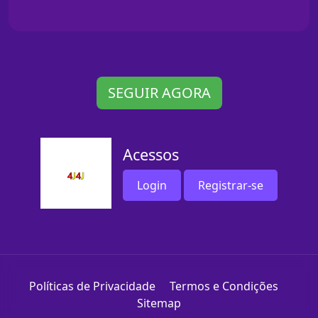
SEGUIR AGORA
Acessos
Login
Registrar-se
Políticas de Privacidade
Termos e Condições
Sitemap