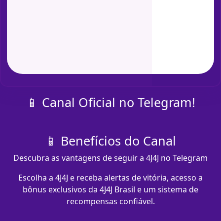
📱 Canal Oficial no Telegram!
📱 Benefícios do Canal
Descubra as vantagens de seguir a 4J4J no Telegram
Escolha a 4J4J e receba alertas de vitória, acesso a
bônus exclusivos da 4J4J Brasil e um sistema de
recompensas confiável.