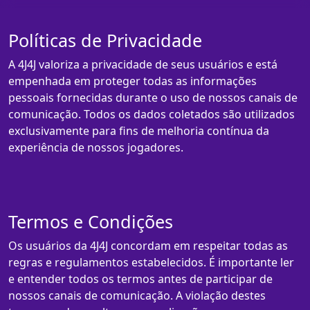
Políticas de Privacidade
A 4J4J valoriza a privacidade de seus usuários e está
empenhada em proteger todas as informações
pessoais fornecidas durante o uso de nossos canais de
comunicação. Todos os dados coletados são utilizados
exclusivamente para fins de melhoria contínua da
experiência de nossos jogadores.
Termos e Condições
Os usuários da 4J4J concordam em respeitar todas as
regras e regulamentos estabelecidos. É importante ler
e entender todos os termos antes de participar de
nossos canais de comunicação. A violação destes