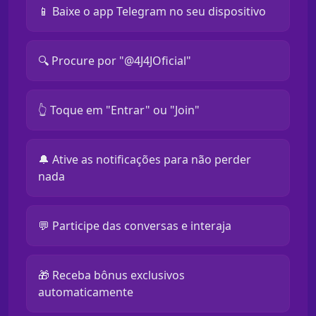
📱 Baixe o app Telegram no seu dispositivo
🔍 Procure por "@4J4JOficial"
👆 Toque em "Entrar" ou "Join"
🔔 Ative as notificações para não perder
nada
💬 Participe das conversas e interaja
🎁 Receba bônus exclusivos
automaticamente