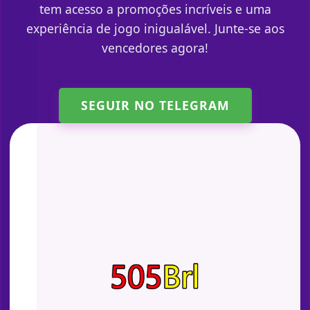
tem acesso a promoções incríveis e uma
experiência de jogo inigualável. Junte-se aos
vencedores agora!
SEGUIR NO TELEGRAM