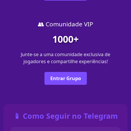
👥 Comunidade VIP
1000+
Junte-se a uma comunidade exclusiva de
jogadores e compartilhe experiências!
Entrar Grupo
📱 Como Seguir no Telegram