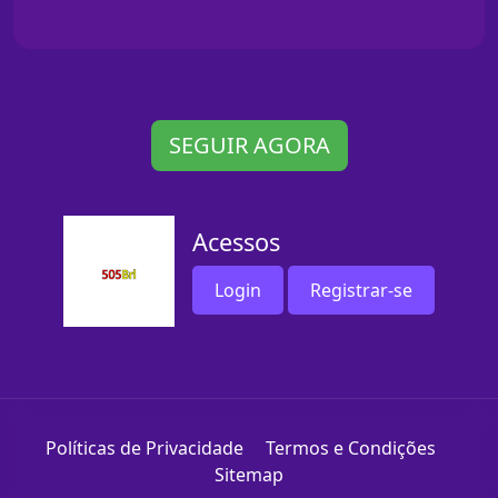
SEGUIR AGORA
Acessos
Login
Registrar-se
Políticas de Privacidade
Termos e Condições
Sitemap