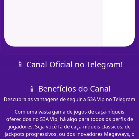
📱 Canal Oficial no Telegram!
📱 Benefícios do Canal
Descubra as vantagens de seguir a 53A Vip no Telegram
Com uma vasta gama de jogos de caça-níqueis
oferecidos no 53A Vip, há algo para todos os perfis de
jogadores. Seja você fã de caça-níqueis clássicos, de
jackpots progressivos, ou dos inovadores Megaways, o