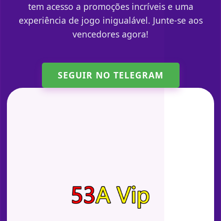
tem acesso a promoções incríveis e uma
experiência de jogo inigualável. Junte-se aos
vencedores agora!
SEGUIR NO TELEGRAM