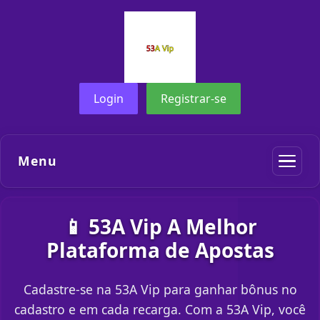
Login
Registrar-se
Menu
📱 53A Vip A Melhor
Plataforma de Apostas
Cadastre-se na 53A Vip para ganhar bônus no
cadastro e em cada recarga. Com a 53A Vip, você