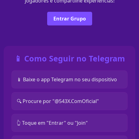
jogadores e compartilhe experiências!
Entrar Grupo
📱 Como Seguir no Telegram
📱 Baixe o app Telegram no seu dispositivo
🔍 Procure por "@543X.ComOficial"
👆 Toque em "Entrar" ou "Join"