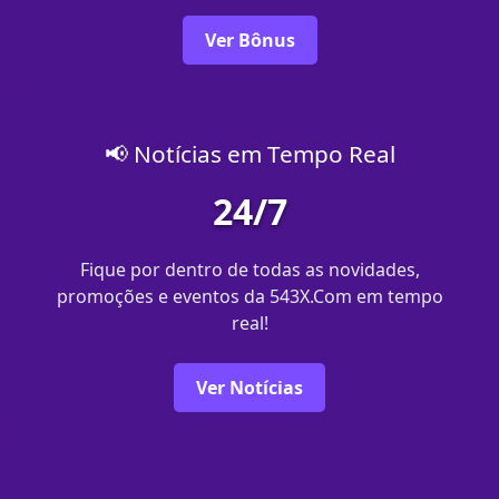
Ver Bônus
📢 Notícias em Tempo Real
24/7
Fique por dentro de todas as novidades,
promoções e eventos da 543X.Com em tempo
real!
Ver Notícias