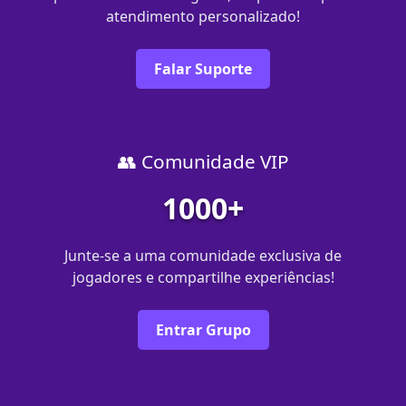
atendimento personalizado!
Falar Suporte
👥 Comunidade VIP
1000+
Junte-se a uma comunidade exclusiva de
jogadores e compartilhe experiências!
Entrar Grupo