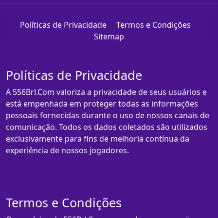
Políticas de Privacidade
Termos e Condições
Sitemap
Políticas de Privacidade
A 556Brl.Com valoriza a privacidade de seus usuários e
está empenhada em proteger todas as informações
pessoais fornecidas durante o uso de nossos canais de
comunicação. Todos os dados coletados são utilizados
exclusivamente para fins de melhoria contínua da
experiência de nossos jogadores.
Termos e Condições