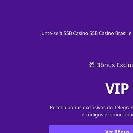
Junte-se à 55B Casino 55B Casino Brasil
🎁 Bônus Exclu
VIP
Receba bônus exclusivos do Telegra
e códigos promocionai
Ver Bônus