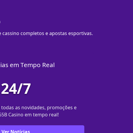
m
 cassino completos e apostas esportivas.
cias em Tempo Real
24/7
e todas as novidades, promoções e
55B Casino em tempo real!
Ver Notícias