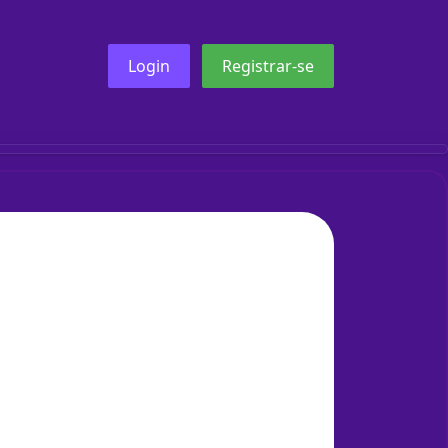
Login
Registrar-se