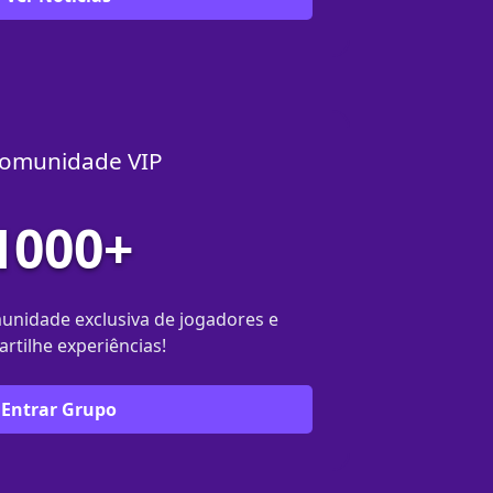
Comunidade VIP
1000+
unidade exclusiva de jogadores e
rtilhe experiências!
Entrar Grupo