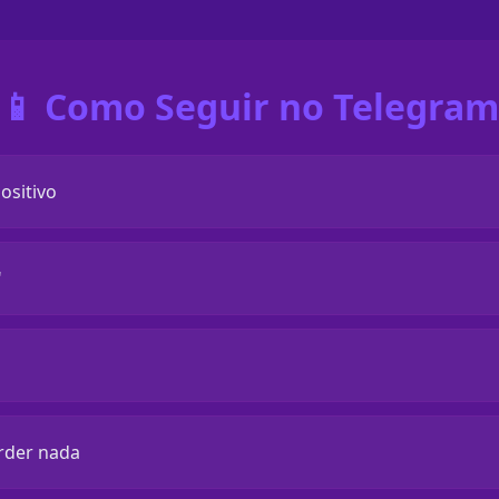
📱 Como Seguir no Telegram
ositivo
"
erder nada