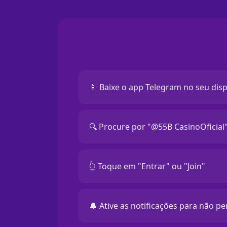
📱 Baixe o app Telegram no seu disp
🔍 Procure por "@55B CasinoOficial
👆 Toque em "Entrar" ou "Join"
🔔 Ative as notificações para não p