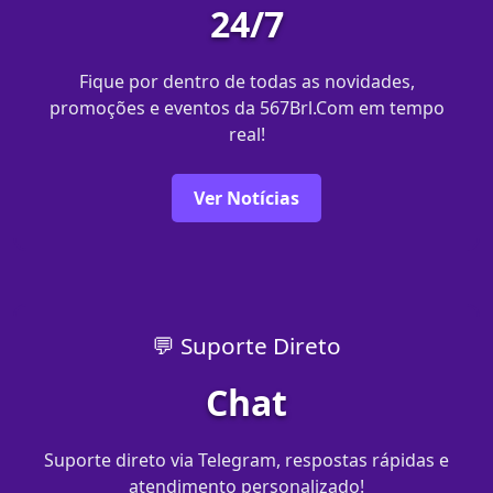
24/7
Fique por dentro de todas as novidades,
promoções e eventos da 567Brl.Com em tempo
real!
Ver Notícias
💬 Suporte Direto
Chat
Suporte direto via Telegram, respostas rápidas e
atendimento personalizado!