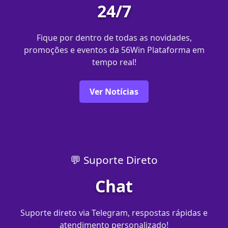
24/7
Fique por dentro de todas as novidades,
promoções e eventos da 56Win Plataforma em
tempo real!
Ver Notícias
💬 Suporte Direto
Chat
Suporte direto via Telegram, respostas rápidas e
atendimento personalizado!