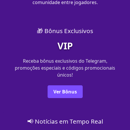
comunidade entre jogadores.
🎁 Bônus Exclusivos
VIP
Receba bônus exclusivos do Telegram,
promoções especiais e códigos promocionais
únicos!
Ver Bônus
📢 Notícias em Tempo Real