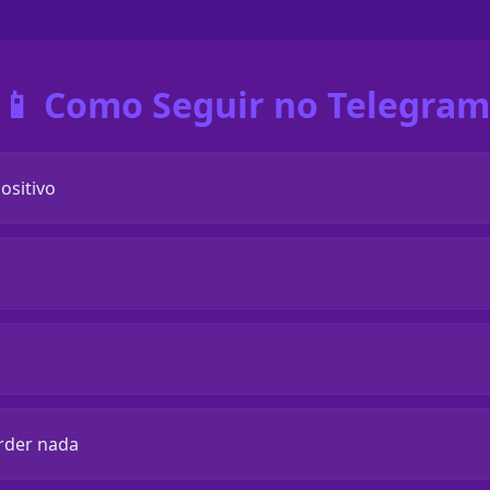
📱 Como Seguir no Telegram
ositivo
erder nada