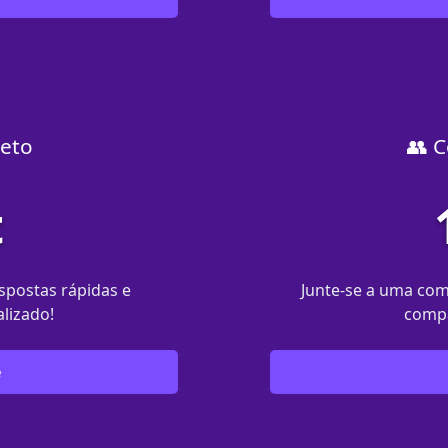
reto
👥 
t
espostas rápidas e
Junte-se a uma com
lizado!
compa
e