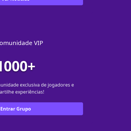
Comunidade VIP
1000+
unidade exclusiva de jogadores e
rtilhe experiências!
Entrar Grupo