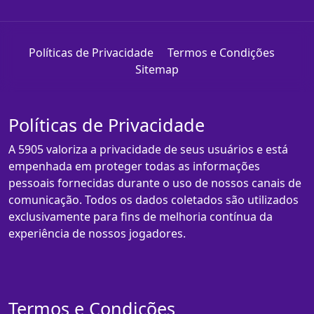
Políticas de Privacidade
Termos e Condições
Sitemap
Políticas de Privacidade
A 5905 valoriza a privacidade de seus usuários e está
empenhada em proteger todas as informações
pessoais fornecidas durante o uso de nossos canais de
comunicação. Todos os dados coletados são utilizados
exclusivamente para fins de melhoria contínua da
experiência de nossos jogadores.
Termos e Condições