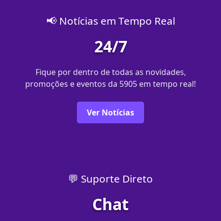
📢 Notícias em Tempo Real
24/7
Fique por dentro de todas as novidades,
promoções e eventos da 5905 em tempo real!
Ver Notícias
💬 Suporte Direto
Chat