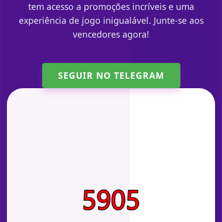
tem acesso a promoções incríveis e uma
experiência de jogo inigualável. Junte-se aos
vencedores agora!
SEGUIR NO TELEGRAM