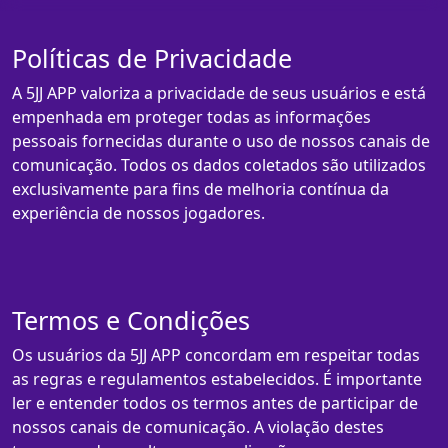
Políticas de Privacidade
A 5JJ APP valoriza a privacidade de seus usuários e está
empenhada em proteger todas as informações
pessoais fornecidas durante o uso de nossos canais de
comunicação. Todos os dados coletados são utilizados
exclusivamente para fins de melhoria contínua da
experiência de nossos jogadores.
Termos e Condições
Os usuários da 5JJ APP concordam em respeitar todas
as regras e regulamentos estabelecidos. É importante
ler e entender todos os termos antes de participar de
nossos canais de comunicação. A violação destes