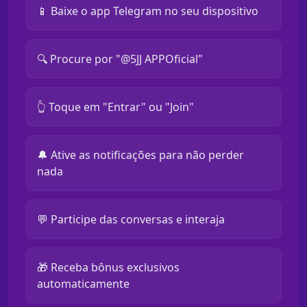
📱 Baixe o app Telegram no seu dispositivo
🔍 Procure por "@5JJ APPOficial"
👆 Toque em "Entrar" ou "Join"
🔔 Ative as notificações para não perder
nada
💬 Participe das conversas e interaja
🎁 Receba bônus exclusivos
automaticamente