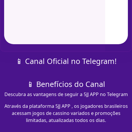
📱 Canal Oficial no Telegram!
📱 Benefícios do Canal
Descubra as vantagens de seguir a 5JJ APP no Telegram
Através da plataforma 5JJ APP , os jogadores brasileiros
acessam jogos de cassino variados e promoções
limitadas, atualizadas todos os dias.