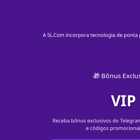
A 5L.Com incorpora tecnologia de ponta
🎁 Bônus Exclu
VIP
Receba bônus exclusivos do Telegra
e códigos promocionai