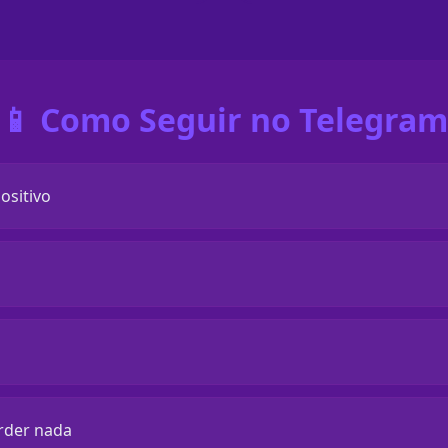
📱 Como Seguir no Telegram
ositivo
erder nada