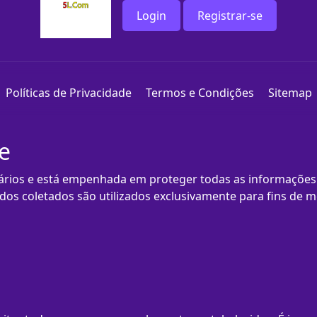
Login
Registrar-se
Políticas de Privacidade
Termos e Condições
Sitemap
de
uários e está empenhada em proteger todas as informações
os coletados são utilizados exclusivamente para fins de m