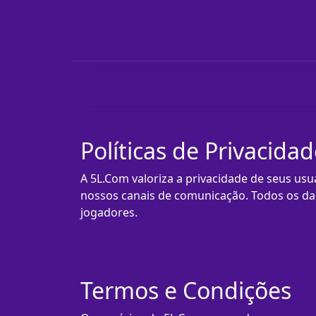
Políticas de Privacida
A 5L.Com valoriza a privacidade de seus us
nossos canais de comunicação. Todos os dad
jogadores.
Termos e Condições