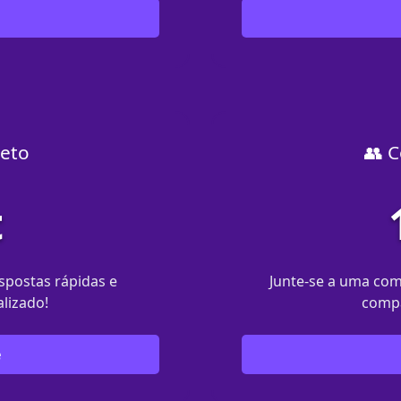
reto
👥 
t
espostas rápidas e
Junte-se a uma com
lizado!
compa
e