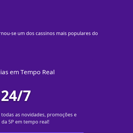
ornou-se um dos cassinos mais populares do
cias em Tempo Real
24/7
e todas as novidades, promoções e
 da 5P em tempo real!