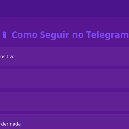
📱 Como Seguir no Telegram
ositivo
erder nada