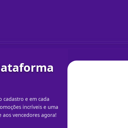
Plataforma
o cadastro e em cada
romoções incríveis e uma
se aos vencedores agora!