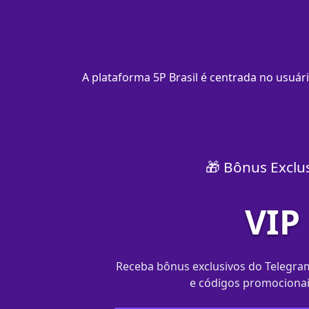
A plataforma 5P Brasil é centrada no usuá
🎁 Bônus Exclu
VIP
Receba bônus exclusivos do Telegra
e códigos promocionai