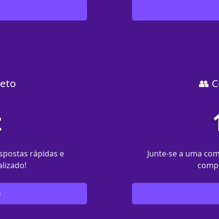
reto
👥 
t
espostas rápidas e
Junte-se a uma com
lizado!
compa
e