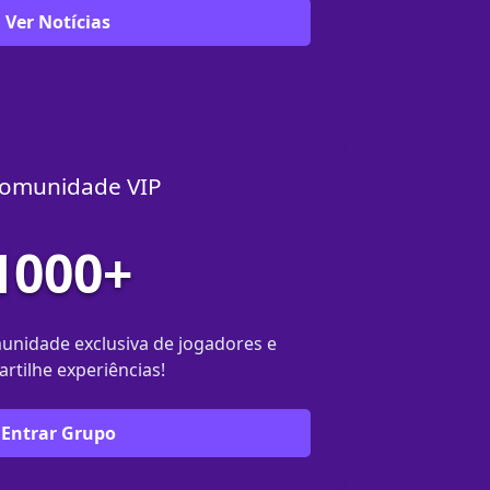
Ver Notícias
Comunidade VIP
1000+
unidade exclusiva de jogadores e
rtilhe experiências!
Entrar Grupo