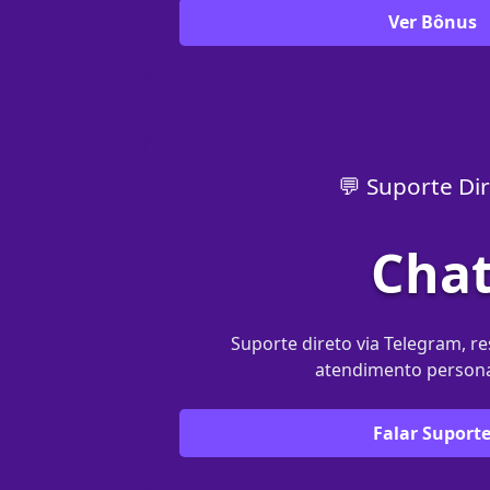
Ver Bônus
💬 Suporte Di
Cha
Suporte direto via Telegram, r
atendimento persona
Falar Suport