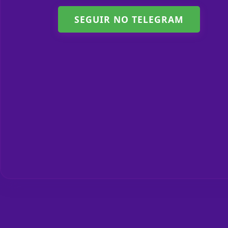
SEGUIR NO TELEGRAM