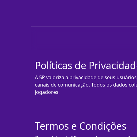
Políticas de Privacida
A 5P valoriza a privacidade de seus usuári
canais de comunicação. Todos os dados cole
jogadores.
Termos e Condições