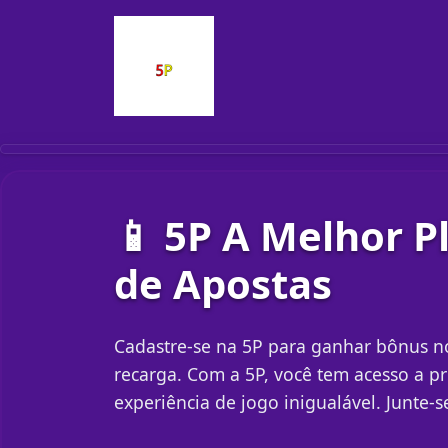
📱 5P A Melhor 
de Apostas
Cadastre-se na 5P para ganhar bônus n
recarga. Com a 5P, você tem acesso a p
experiência de jogo inigualável. Junte-