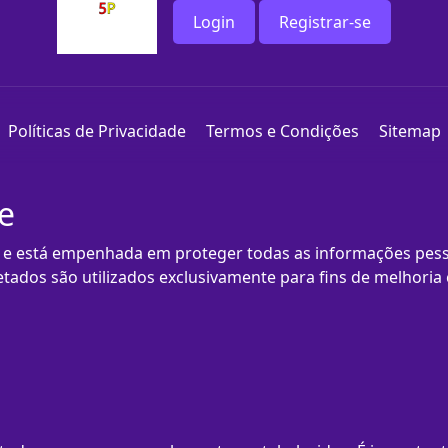
Login
Registrar-se
Políticas de Privacidade
Termos e Condições
Sitemap
de
os e está empenhada em proteger todas as informações pes
tados são utilizados exclusivamente para fins de melhoria