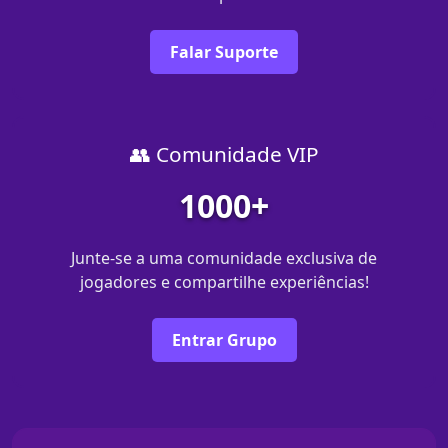
Falar Suporte
👥 Comunidade VIP
1000+
Junte-se a uma comunidade exclusiva de
jogadores e compartilhe experiências!
Entrar Grupo