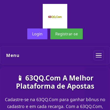
Login
Registrar-se
Menu
📱 63QQ.Com A Melhor
Plataforma de Apostas
Cadastre-se na 63QQ.Com para ganhar bônus no
cadastro e em cada recarga. Com a 63QQ.Com,