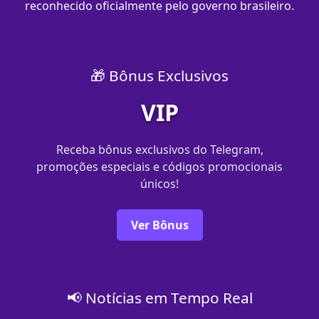
reconhecido oficialmente pelo governo brasileiro.
🎁 Bônus Exclusivos
VIP
Receba bônus exclusivos do Telegram,
promoções especiais e códigos promocionais
únicos!
Ver Bônus
📢 Notícias em Tempo Real