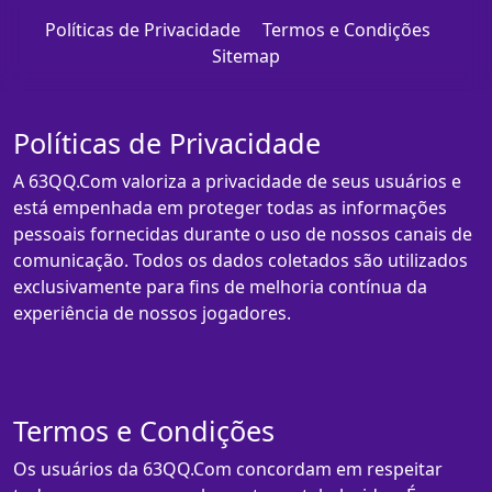
Políticas de Privacidade
Termos e Condições
Sitemap
Políticas de Privacidade
A 63QQ.Com valoriza a privacidade de seus usuários e
está empenhada em proteger todas as informações
pessoais fornecidas durante o uso de nossos canais de
comunicação. Todos os dados coletados são utilizados
exclusivamente para fins de melhoria contínua da
experiência de nossos jogadores.
Termos e Condições
Os usuários da 63QQ.Com concordam em respeitar