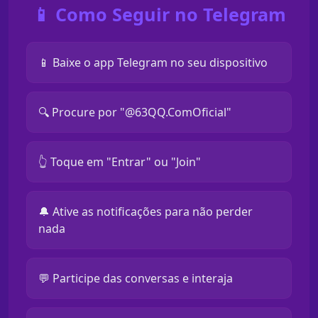
📱 Como Seguir no Telegram
📱 Baixe o app Telegram no seu dispositivo
🔍 Procure por "@63QQ.ComOficial"
👆 Toque em "Entrar" ou "Join"
🔔 Ative as notificações para não perder
nada
💬 Participe das conversas e interaja