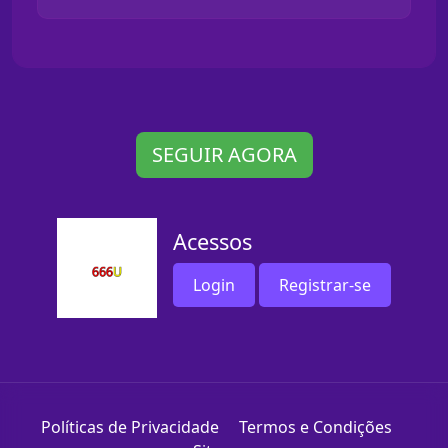
SEGUIR AGORA
Acessos
Login
Registrar-se
Políticas de Privacidade
Termos e Condições