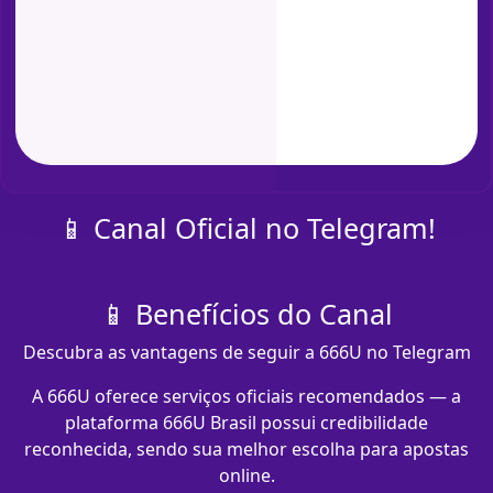
📱 Canal Oficial no Telegram!
📱 Benefícios do Canal
Descubra as vantagens de seguir a 666U no Telegram
A 666U oferece serviços oficiais recomendados — a
plataforma 666U Brasil possui credibilidade
reconhecida, sendo sua melhor escolha para apostas
online.