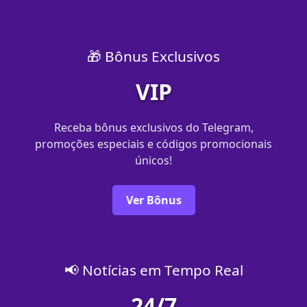
🎁 Bônus Exclusivos
VIP
Receba bônus exclusivos do Telegram,
promoções especiais e códigos promocionais
únicos!
Ver Bônus
📢 Notícias em Tempo Real
24/7