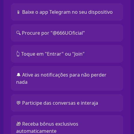
📱 Baixe o app Telegram no seu dispositivo
🔍 Procure por "@666UOficial"
👆 Toque em "Entrar" ou "Join"
🔔 Ative as notificações para não perder
nada
💬 Participe das conversas e interaja
🎁 Receba bônus exclusivos
automaticamente