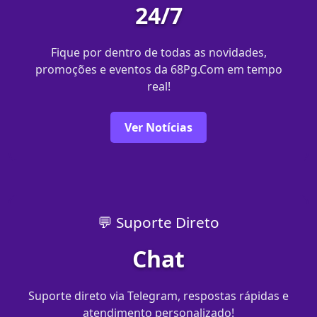
24/7
Fique por dentro de todas as novidades,
promoções e eventos da 68Pg.Com em tempo
real!
Ver Notícias
💬 Suporte Direto
Chat
Suporte direto via Telegram, respostas rápidas e
atendimento personalizado!