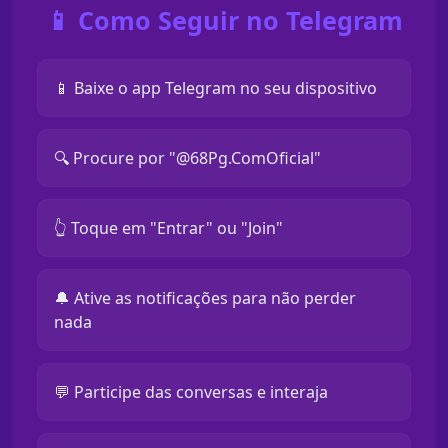
📱 Como Seguir no Telegram
📱 Baixe o app Telegram no seu dispositivo
🔍 Procure por "@68Pg.ComOficial"
👆 Toque em "Entrar" ou "Join"
🔔 Ative as notificações para não perder
nada
💬 Participe das conversas e interaja