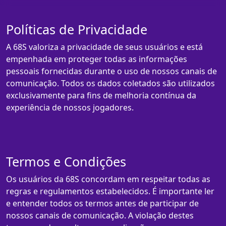
Políticas de Privacidade
A 68S valoriza a privacidade de seus usuários e está
empenhada em proteger todas as informações
pessoais fornecidas durante o uso de nossos canais de
comunicação. Todos os dados coletados são utilizados
exclusivamente para fins de melhoria contínua da
experiência de nossos jogadores.
Termos e Condições
Os usuários da 68S concordam em respeitar todas as
regras e regulamentos estabelecidos. É importante ler
e entender todos os termos antes de participar de
nossos canais de comunicação. A violação destes