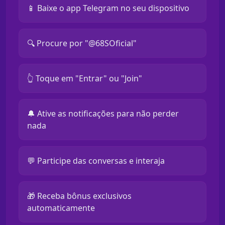
📱 Baixe o app Telegram no seu dispositivo
🔍 Procure por "@68SOficial"
👆 Toque em "Entrar" ou "Join"
🔔 Ative as notificações para não perder
nada
💬 Participe das conversas e interaja
🎁 Receba bônus exclusivos
automaticamente