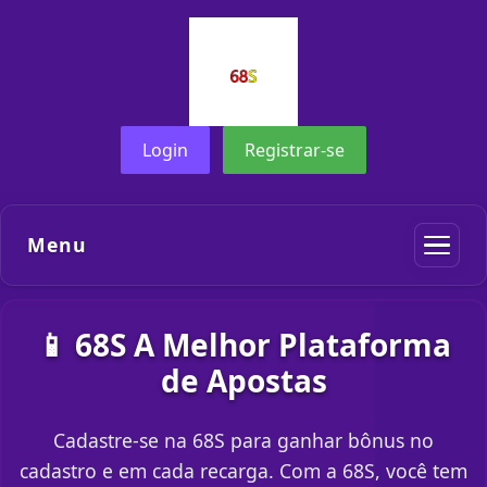
Login
Registrar-se
Menu
📱 68S A Melhor Plataforma
de Apostas
Cadastre-se na 68S para ganhar bônus no
cadastro e em cada recarga. Com a 68S, você tem