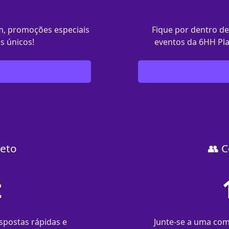
m, promoções especiais
Fique por dentro d
s únicos!
eventos da 6HH Pl
reto
👥 
t
espostas rápidas e
Junte-se a uma com