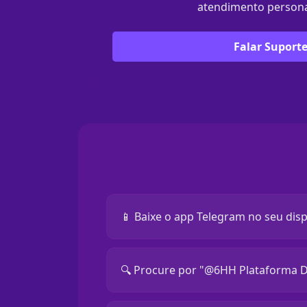
atendimento persona
Falar Suport
📱 Baixe o app Telegram no seu disp
🔍 Procure por "@6HH Plataforma De