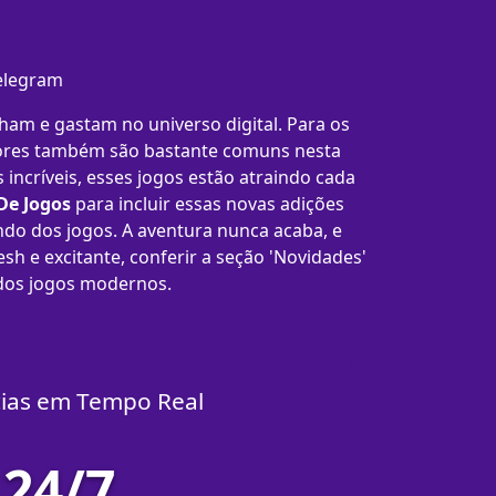
elegram
m e gastam no universo digital. Para os
adores também são bastante comuns nesta
ncríveis, esses jogos estão atraindo cada
De Jogos
para incluir essas novas adições
o dos jogos. A aventura nunca acaba, e
h e excitante, conferir a seção 'Novidades'
dos jogos modernos.
cias em Tempo Real
24/7