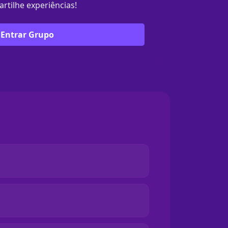
rtilhe experiências!
Entrar Grupo