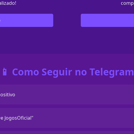
lizado!
compa
e
📱 Como Seguir no Telegram
ositivo
 JogosOficial"