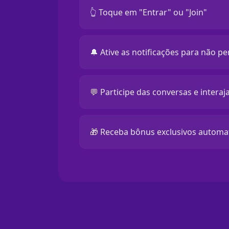
👆 Toque em "Entrar" ou "Join"
🔔 Ative as notificações para não p
💬 Participe das conversas e interaj
🎁 Receba bônus exclusivos autom