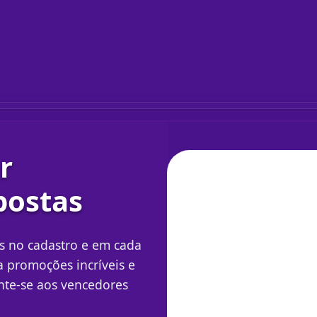
r
postas
s no cadastro e em cada
 promoções incríveis e
unte-se aos vencedores