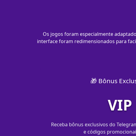
Os jogos foram especialmente adaptados 
interface foram redimensionados para faci
🎁 Bônus Exclu
VIP
Receba bônus exclusivos do Telegra
e códigos promocionai