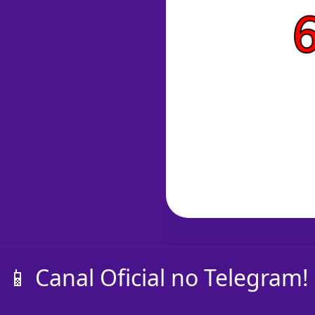
📱 Canal Oficial no Telegram!