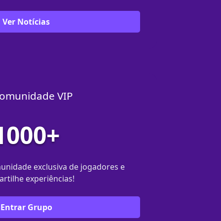
Ver Notícias
Comunidade VIP
1000+
unidade exclusiva de jogadores e
rtilhe experiências!
Entrar Grupo