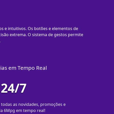
s e intuitivos. Os botões e elementos de
cisão extrema. O sistema de gestos permite
.
cias em Tempo Real
24/7
e todas as novidades, promoções e
da 6Mpg em tempo real!