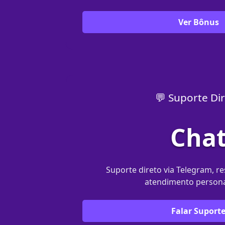
Ver Bônus
💬 Suporte Di
Cha
Suporte direto via Telegram, r
atendimento persona
Falar Suport