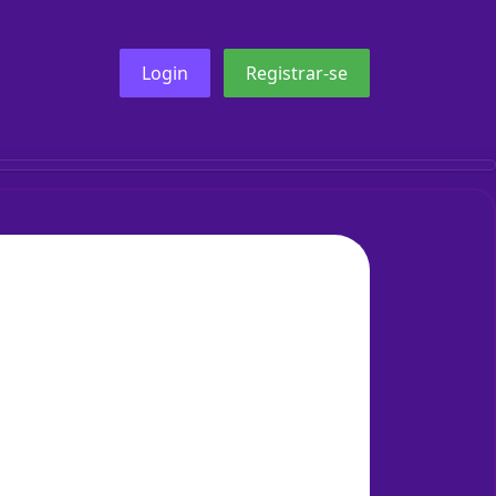
Login
Registrar-se