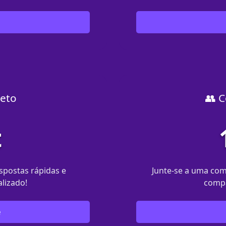
reto
👥 
t
espostas rápidas e
Junte-se a uma com
lizado!
compa
e