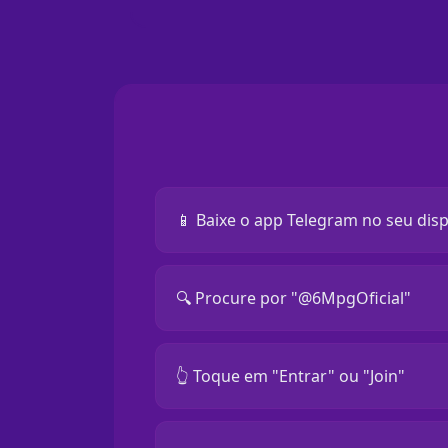
📱 Baixe o app Telegram no seu disp
🔍 Procure por "@6MpgOficial"
👆 Toque em "Entrar" ou "Join"