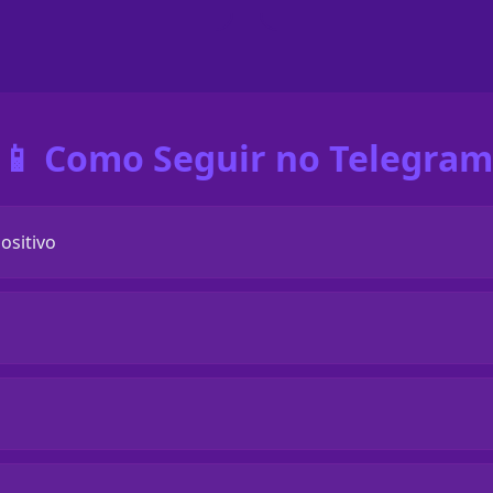
📱 Como Seguir no Telegram
ositivo