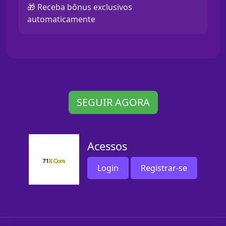
🎁 Receba bônus exclusivos
automaticamente
SEGUIR AGORA
Acessos
Login
Registrar-se