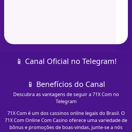
📱 Canal Oficial no Telegram!
📱 Benefícios do Canal
Descubra as vantagens de seguir a 71X Com no
Telegram
71X Com é um dos cassinos online legais do Brasil. O
71X Com Online Com Casino oferece uma variedade de
bônus e promoções de boas-vindas, junte-se a nós