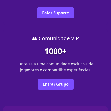
Falar Suporte
👥 Comunidade VIP
1000+
Junte-se a uma comunidade exclusiva de
jogadores e compartilhe experiências!
Entrar Grupo