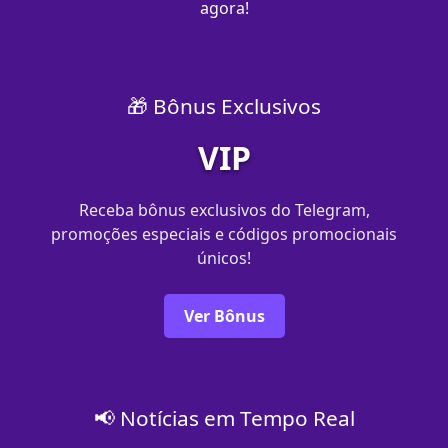
agora!
🎁 Bônus Exclusivos
VIP
Receba bônus exclusivos do Telegram,
promoções especiais e códigos promocionais
únicos!
Ver Bônus
📢 Notícias em Tempo Real