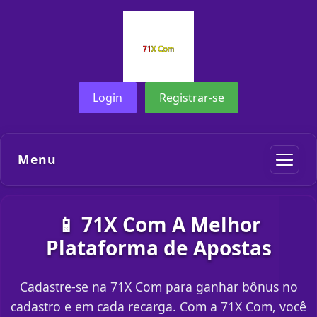
Login
Registrar-se
Menu
📱 71X Com A Melhor
Plataforma de Apostas
Cadastre-se na 71X Com para ganhar bônus no
cadastro e em cada recarga. Com a 71X Com, você