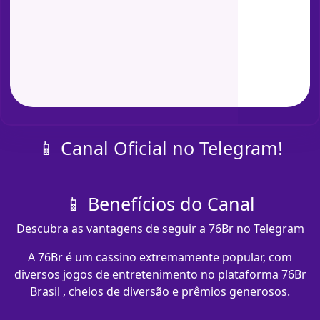
📱 Canal Oficial no Telegram!
📱 Benefícios do Canal
Descubra as vantagens de seguir a 76Br no Telegram
A 76Br é um cassino extremamente popular, com
diversos jogos de entretenimento no plataforma 76Br
Brasil , cheios de diversão e prêmios generosos.