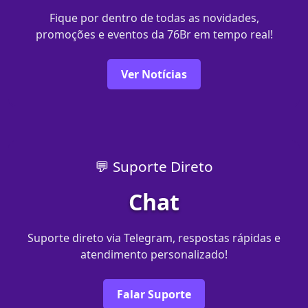
Fique por dentro de todas as novidades,
promoções e eventos da 76Br em tempo real!
Ver Notícias
💬 Suporte Direto
Chat
Suporte direto via Telegram, respostas rápidas e
atendimento personalizado!
Falar Suporte