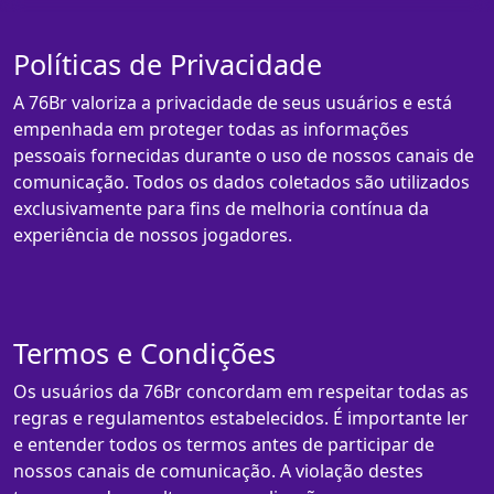
Políticas de Privacidade
A 76Br valoriza a privacidade de seus usuários e está
empenhada em proteger todas as informações
pessoais fornecidas durante o uso de nossos canais de
comunicação. Todos os dados coletados são utilizados
exclusivamente para fins de melhoria contínua da
experiência de nossos jogadores.
Termos e Condições
Os usuários da 76Br concordam em respeitar todas as
regras e regulamentos estabelecidos. É importante ler
e entender todos os termos antes de participar de
nossos canais de comunicação. A violação destes