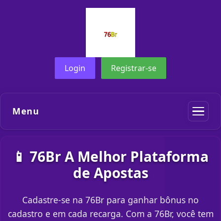
Login
Registrar-se
Menu
📱 76Br A Melhor Plataforma
de Apostas
Cadastre-se na 76Br para ganhar bônus no
cadastro e em cada recarga. Com a 76Br, você tem