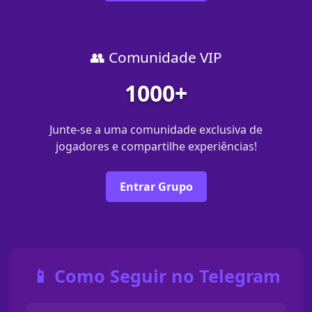
👥 Comunidade VIP
1000+
Junte-se a uma comunidade exclusiva de
jogadores e compartilhe experiências!
Entrar Grupo
📱 Como Seguir no Telegram