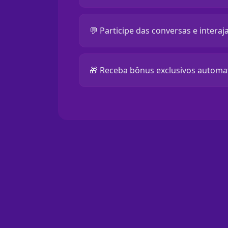
💬 Participe das conversas e interaj
🎁 Receba bônus exclusivos autom