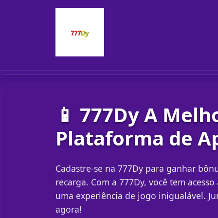
📱 777Dy A Melh
Plataforma de A
Cadastre-se na 777Dy para ganhar bônu
recarga. Com a 777Dy, você tem acesso 
uma experiência de jogo inigualável. J
agora!