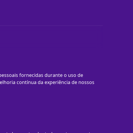
pessoais fornecidas durante o uso de
elhoria contínua da experiência de nossos