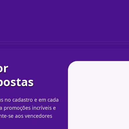
or
postas
s no cadastro e em cada
a promoções incríveis e
unte-se aos vencedores