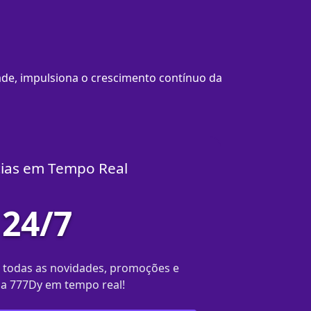
dade, impulsiona o crescimento contínuo da
cias em Tempo Real
24/7
e todas as novidades, promoções e
a 777Dy em tempo real!