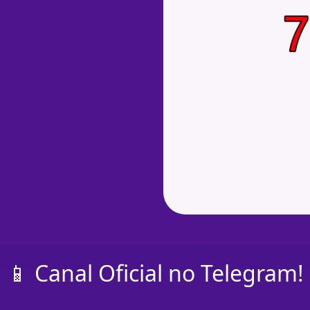
📱 Canal Oficial no Telegram!