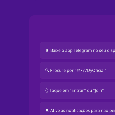
📱 Baixe o app Telegram no seu disp
🔍 Procure por "@777DyOficial"
👆 Toque em "Entrar" ou "Join"
🔔 Ative as notificações para não p