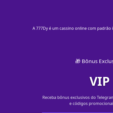
A 777Dy é um cassino online com padrão in
🎁 Bônus Exclu
VIP
Receba bônus exclusivos do Telegra
e códigos promocionai