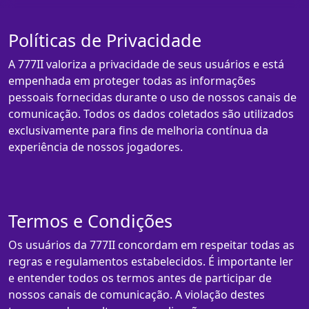
Políticas de Privacidade
A 777II valoriza a privacidade de seus usuários e está
empenhada em proteger todas as informações
pessoais fornecidas durante o uso de nossos canais de
comunicação. Todos os dados coletados são utilizados
exclusivamente para fins de melhoria contínua da
experiência de nossos jogadores.
Termos e Condições
Os usuários da 777II concordam em respeitar todas as
regras e regulamentos estabelecidos. É importante ler
e entender todos os termos antes de participar de
nossos canais de comunicação. A violação destes