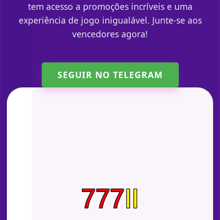
tem acesso a promoções incríveis e uma
experiência de jogo inigualável. Junte-se aos
vencedores agora!
SEGUIR NO TELEGRAM