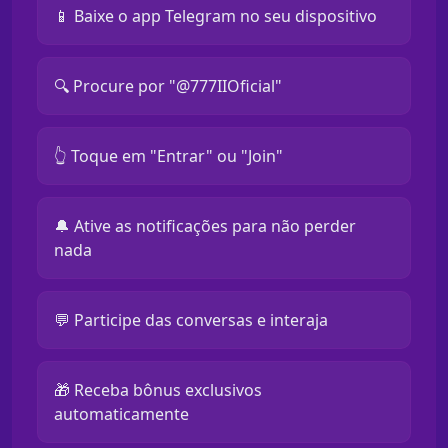
📱 Baixe o app Telegram no seu dispositivo
🔍 Procure por "@777IIOficial"
👆 Toque em "Entrar" ou "Join"
🔔 Ative as notificações para não perder
nada
💬 Participe das conversas e interaja
🎁 Receba bônus exclusivos
automaticamente