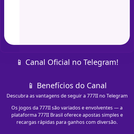
📱 Canal Oficial no Telegram!
📱 Benefícios do Canal
Descubra as vantagens de seguir a 777II no Telegram
Os jogos da 777II são variados e envolventes — a
plataforma 777II Brasil oferece apostas simples e
recargas rápidas para ganhos com diversão.