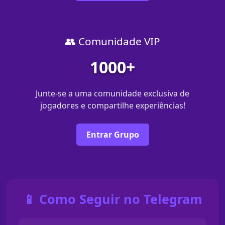
👥 Comunidade VIP
1000+
Junte-se a uma comunidade exclusiva de
jogadores e compartilhe experiências!
Entrar Grupo
📱 Como Seguir no Telegram