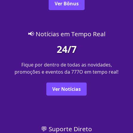
Ver Bônus
📢 Notícias em Tempo Real
24/7
Fique por dentro de todas as novidades,
promoções e eventos da 777O em tempo real!
Ver Notícias
💬 Suporte Direto