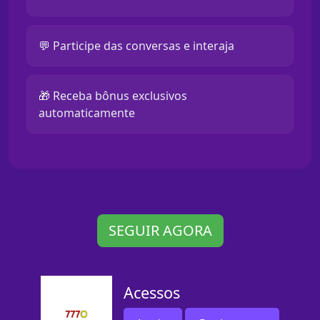
💬 Participe das conversas e interaja
🎁 Receba bônus exclusivos
automaticamente
SEGUIR AGORA
Acessos