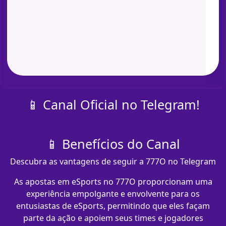
📱 Canal Oficial no Telegram!
📱 Benefícios do Canal
Descubra as vantagens de seguir a 777O no Telegram
As apostas em eSports no 777O proporcionam uma
experiência empolgante e envolvente para os
entusiastas de eSports, permitindo que eles façam
parte da ação e apoiem seus times e jogadores