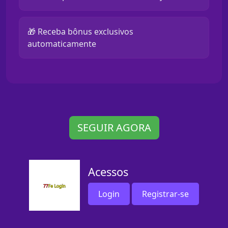
🎁 Receba bônus exclusivos
automaticamente
SEGUIR AGORA
Acessos
Login
Registrar-se