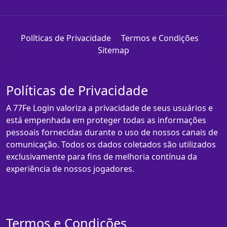
Políticas de Privacidade
Termos e Condições
Sitemap
Políticas de Privacidade
A 77Fe Login valoriza a privacidade de seus usuários e
está empenhada em proteger todas as informações
pessoais fornecidas durante o uso de nossos canais de
comunicação. Todos os dados coletados são utilizados
exclusivamente para fins de melhoria contínua da
experiência de nossos jogadores.
Termos e Condições