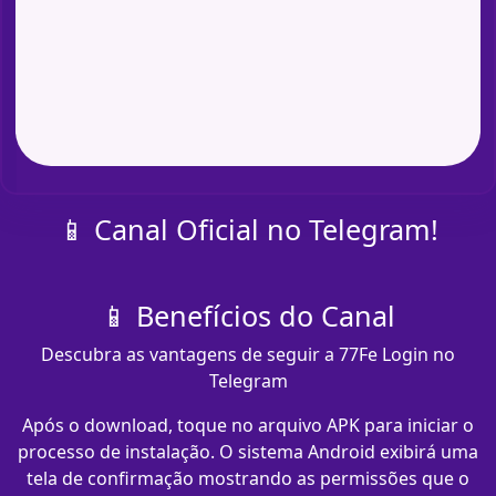
📱 Canal Oficial no Telegram!
📱 Benefícios do Canal
Descubra as vantagens de seguir a 77Fe Login no
Telegram
Após o download, toque no arquivo APK para iniciar o
processo de instalação. O sistema Android exibirá uma
tela de confirmação mostrando as permissões que o