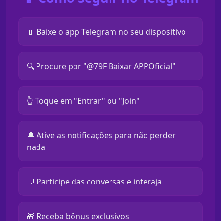
📱 Baixe o app Telegram no seu dispositivo
🔍 Procure por "@79F Baixar APPOficial"
👆 Toque em "Entrar" ou "Join"
🔔 Ative as notificações para não perder
nada
💬 Participe das conversas e interaja
🎁 Receba bônus exclusivos