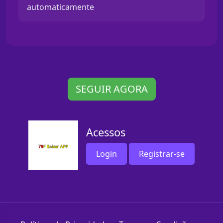
automaticamente
SEGUIR AGORA
Acessos
Login
Registrar-se