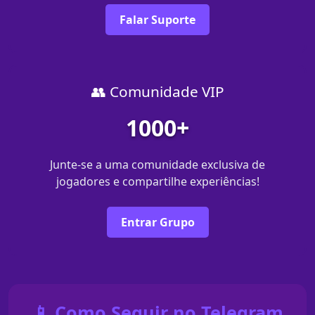
Falar Suporte
👥 Comunidade VIP
1000+
Junte-se a uma comunidade exclusiva de
jogadores e compartilhe experiências!
Entrar Grupo
📱 Como Seguir no Telegram