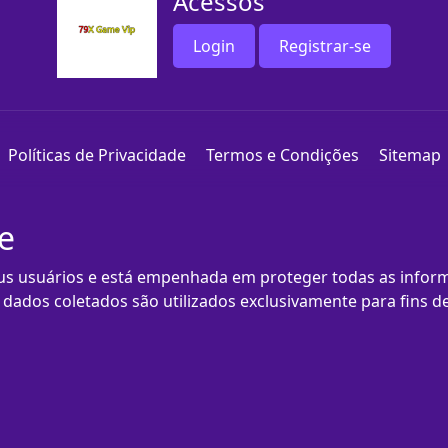
Acessos
Login
Registrar-se
Políticas de Privacidade
Termos e Condições
Sitemap
de
eus usuários e está empenhada em proteger todas as infor
dados coletados são utilizados exclusivamente para fins d