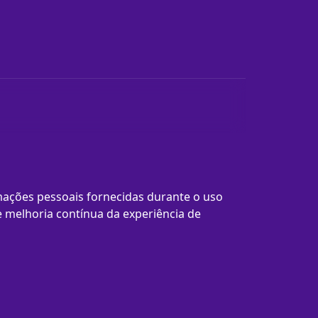
mações pessoais fornecidas durante o uso
e melhoria contínua da experiência de