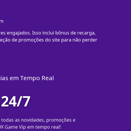
am
s engajados. Isso inclui bônus de recarga,
 seção de promoções do site para não perder
cias em Tempo Real
24/7
e todas as novidades, promoções e
9X Game Vip em tempo real!