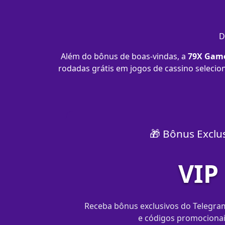
D
Além do bônus de boas-vindas, a
79X Game
rodadas grátis em jogos de cassino selecio
🎁 Bônus Exclu
VIP
Receba bônus exclusivos do Telegra
e códigos promocionai