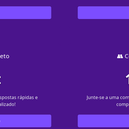
reto
👥 
t
espostas rápidas e
Junte-se a uma com
lizado!
compa
e