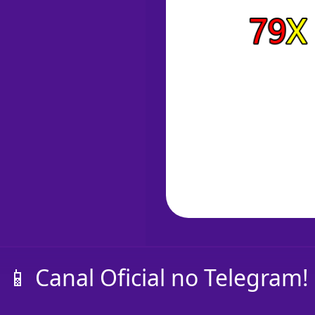
📱 Canal Oficial no Telegram!