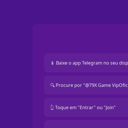
📱 Baixe o app Telegram no seu disp
🔍 Procure por "@79X Game VipOfici
👆 Toque em "Entrar" ou "Join"