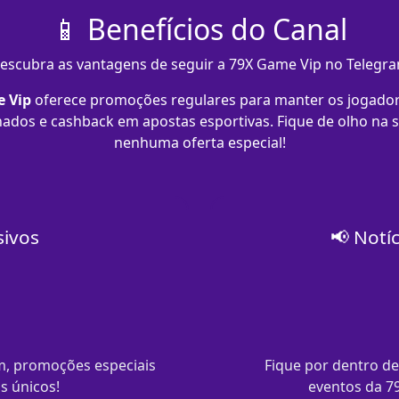
📱 Benefícios do Canal
escubra as vantagens de seguir a 79X Game Vip no Telegr
 Vip
oferece promoções regulares para manter os jogadore
nados e cashback em apostas esportivas. Fique de olho na
nenhuma oferta especial!
sivos
📢 Notí
m, promoções especiais
Fique por dentro d
s únicos!
eventos da 7