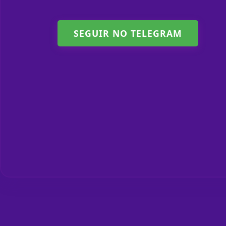
SEGUIR NO TELEGRAM