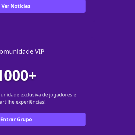
Ver Notícias
Comunidade VIP
1000+
unidade exclusiva de jogadores e
rtilhe experiências!
Entrar Grupo