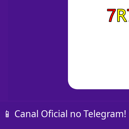
📱 Canal Oficial no Telegram!