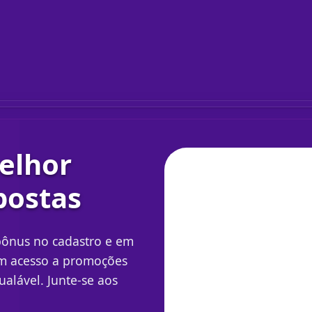
elhor
postas
bônus no cadastro e em
em acesso a promoções
ualável. Junte-se aos