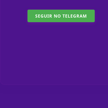
SEGUIR NO TELEGRAM